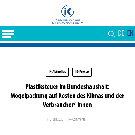
Skip
to
Close
main
Menu
content
DE
EN
IK-Aktuelles
IK-Presse
Plastiksteuer im Bundeshaushalt:
Mogelpackung auf Kosten des Klimas und der
Verbraucher/-innen
7. Juli 2026
No Comments