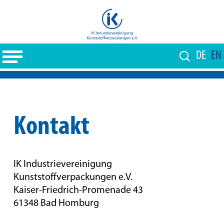
Skip
to
Close
main
Menu
content
DE
EN
Kontakt
IK Industrievereinigung
Kunststoffverpackungen e.V.
Kaiser-Friedrich-Promenade 43
61348 Bad Homburg