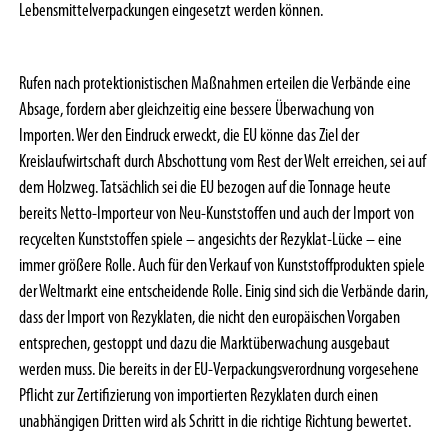
Lebensmittelverpackungen eingesetzt werden können.
Rufen nach protektionistischen Maßnahmen erteilen die Verbände eine
Absage, fordern aber gleichzeitig eine bessere Überwachung von
Importen. Wer den Eindruck erweckt, die EU könne das Ziel der
Kreislaufwirtschaft durch Abschottung vom Rest der Welt erreichen, sei auf
dem Holzweg. Tatsächlich sei die EU bezogen auf die Tonnage heute
bereits Netto-Importeur von Neu-Kunststoffen und auch der Import von
recycelten Kunststoffen spiele – angesichts der Rezyklat-Lücke – eine
immer größere Rolle. Auch für den Verkauf von Kunststoffprodukten spiele
der Weltmarkt eine entscheidende Rolle. Einig sind sich die Verbände darin,
dass der Import von Rezyklaten, die nicht den europäischen Vorgaben
entsprechen, gestoppt und dazu die Marktüberwachung ausgebaut
werden muss. Die bereits in der EU-Verpackungsverordnung vorgesehene
Pflicht zur Zertifizierung von importierten Rezyklaten durch einen
unabhängigen Dritten wird als Schritt in die richtige Richtung bewertet.