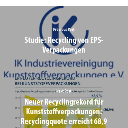
Previous Post
Studie: Recycling von EPS-
Verpackungen
Next Post
Neuer Recycling­rekord für
Kunststoff­verpackungen:
Recycling­quote erreicht 68,9