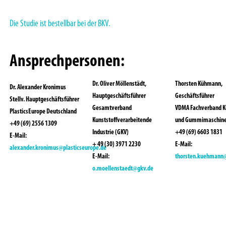
Die Studie ist bestellbar bei der BKV.
Ansprechpersonen:
Dr. Oliver Möllenstädt,
Thorsten Kühmann,
Dr. Alexander Kronimus
Hauptgeschäftsführer
Geschäftsführer
Stellv. Hauptgeschäftsführer
Gesamtverband
VDMA Fachverband Ku
PlasticsEurope Deutschland
Kunststoffverarbeitende
und Gummimaschin
+49 (69) 2556 1309
Industrie (GKV)
+49 (69) 6603 1831
E-Mail:
+ 49 (30) 3971 2230
E-Mail:
alexander.kronimus@plasticseurope.de
E-Mail:
thorsten.kuehmann
o.moellenstaedt@gkv.de