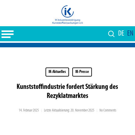
Skip
to
Close
main
Menu
content
DE
EN
IK-Aktuelles
IK-Presse
Kunststoff­industrie fordert Stärkung des
Rezyklat­marktes
14. Februar 2025
Letzte Aktualisierung: 20. November 2025
No Comments